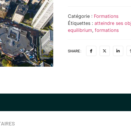
Catégorie :
Formations
Étiquettes :
atteindre ses obj
equilibrium
,
formations
SHARE:
TAIRES