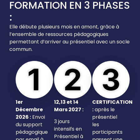
FORMATION EN 3 PHASES
:
Elle débute plusieurs mois en amont, grâce à
l’ensemble de ressources pédagogiques
permettant d’arriver au présentiel avec un socle
commun.
1
2
3
1er
12,13 et 14
CERTIFICATION
Décembre
Mars 2027 :
:
après le
2026 :
Envoi
présentiel
3 jours
du support
les
intensifs en
pédagogique
participants
Présentiel à
par email à
passent une