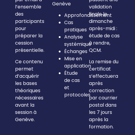
Genève
l’ensemble
validation
des
finale le
Approfondissement
participants
dimanche
Cas
pour
après-midi :
pratiques
préparer la
étude de cas
Analyse
cession
à rendre,
systémique
présentielle.
QCM.
Échanges
Mise en
Ce contenu
La remise du
application
permet
certificat
Étude
d’acquérir
s’effectuera
de cas
les bases
après
et
théoriques
correction
protocoles
nécessaires
par courrier
avant la
postal dans
session à
les 7 jours
Genève.
après la
formation.