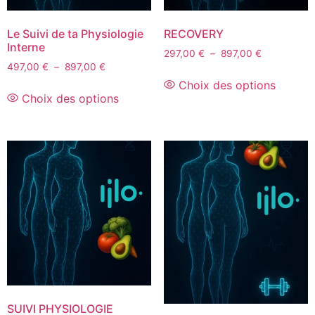
Le Suivi de ta Physiologie
RECOVERY
Interne
297,00
€
–
897,00
€
497,00
€
–
897,00
€
Choix des options
Choix des options
SUIVI PHYSIOLOGIE