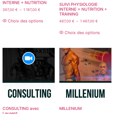
INTERNE + NUTRITION
SUIVI PHYSIOLOGIE
INTERNE + NUTRITION +
397,00
€
–
1 197,00
€
TRAINING
Choix des options
497,00
€
–
1 497,00
€
Choix des options
CONSULTING avec
MILLENIUM
Laurent